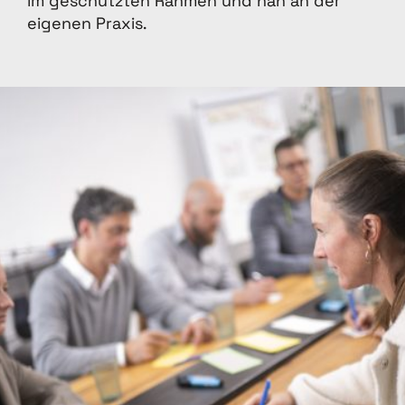
im geschützten Rahmen und nah an der
eigenen Praxis.
ARBEITSWEISE
Wie ich
arbeite
.
Ich verbinde erlebnisorientierte Elemente,
Reflexion und Austausch mit klaren
fachlichen Impulsen.
Führung wird nicht nur in der Theorie
besprochen, sondern konkret bearbeitet:
durch strukturierte Selbst- und
Praxisreflexion
anhand von Interaktionsaufgaben, die