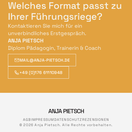
Welches Format passt zu
Ihrer Führungsriege?
Kontaktieren Sie mich für ein
unverbindliches Erstgespräch.
ANJA PIETSCH
Diplom Pädagogin, Trainerin & Coach
MAIL@ANJA-PIETSCH.DE
+49 (0)176 61110948
ANJA PIETSCH
AGB
IMPRESSUM
DATENSCHUTZ
REZENSIONEN
© 2026 Anja Pietsch. Alle Rechte vorbehalten.